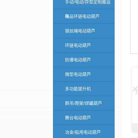
手动/电动/异型定制搬运
车
精品环链电动葫芦
钢丝绳电动葫芦
环链电动葫芦
防爆电动葫芦
微型电动葫芦
多功能提升机
群吊/爬架/焊罐葫芦
舞台电动葫芦
冶金/船用电动葫芦