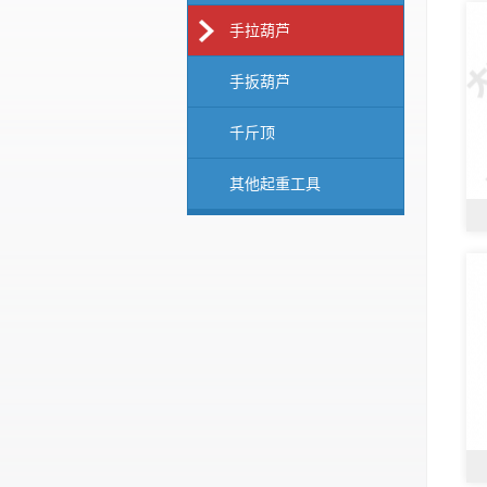
手拉葫芦
手扳葫芦
千斤顶
其他起重工具