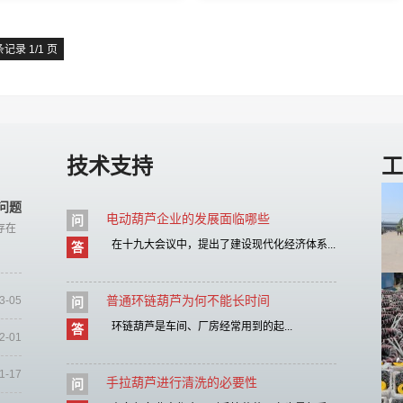
条记录 1/1 页
技术支持
工
问题
电动葫芦企业的发展面临哪些
问
存在
在十九大会议中，提出了建设现代化经济体系...
答
普通环链葫芦为何不能长时间
3-05
问
环链葫芦是车间、厂房经常用到的起...
答
2-01
1-17
手拉葫芦进行清洗的必要性
问