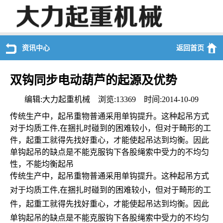
资讯中心
返回首页
双钩同步电动葫芦的起源及优势
编辑:大力起重机械 浏览:13369 时间:2014-10-09
传统生产中
，
起吊重物普通采用单钩提升。这种起吊方式
对于均质工件
,
在捆扎时碰到的困难较小
，
但对于畸形的工
件
，
起重工就得先找好重心
，
才能使起吊达到均衡。因此
单钩起吊的缺点是不能克服钩下各股绳索中受力的不均匀
性
，
不能均衡起吊
传统生产中，起吊重物普通采用单钩提升。这种起吊方式
对于均质工件,在捆扎时碰到的困难较小，但对于畸形的工
件，起重工就得先找好重心，才能使起吊达到均衡。因此
单钩起吊的缺点是不能克服钩下各股绳索中受力的不均匀