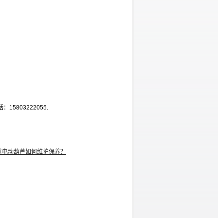
803222055.
链电动葫芦如何维护保养？