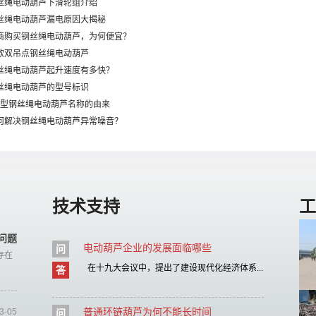
钢丝绳电动葫芦下滑轮组介绍
钢丝绳电动葫芦漏电原因大揭秘
电商购买钢丝绳电动葫芦，为何便宜？
一款双吊点钢丝绳电动葫芦
钢丝绳电动葫芦起升速度有多快？
钢丝绳电动葫芦的型号标识
CD型钢丝绳电动葫芦名称的由来
如何解决钢丝绳电动葫芦异常噪音？
技术支持
工
问题
电动葫芦企业的发展面临哪些
问
存在
在十九大会议中，提出了建设现代化经济体系...
答
普通环链葫芦为何不能长时间
3-05
问