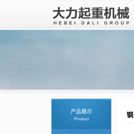
产品展示
钢
Product