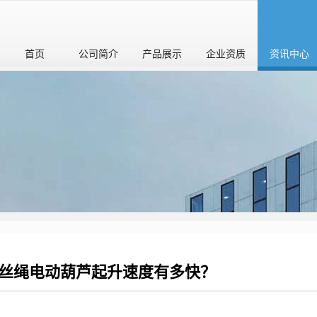
首页
公司简介
产品展示
企业资质
资讯中心
丝绳电动葫芦起升速度有多快？