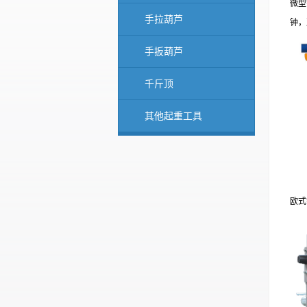
微型
手拉葫芦
钟，
手扳葫芦
千斤顶
其他起重工具
欧式