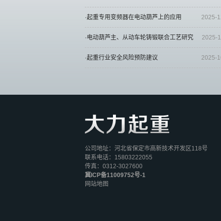
·起重专用变频器在电动葫芦上的应用
2025-1
·电动葫芦主、从动车轮铸锻联合工艺研究
2025-1
·起重行业安全风险预防建议
2025-1
公司地址：河北省保定市高新技术开发区118号
联系电话：15803222055
传真：0312-3027600
冀ICP备11009752号-1
网站地图