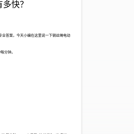
有多快？
专业答案，今天小编在这里说一下钢丝绳电动
/每分钟。